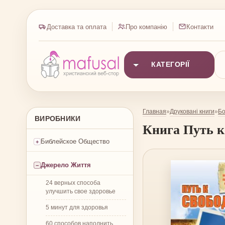
Доставка та оплата
Про компанію
Контакти
КАТЕГОРІЇ
Главная
Друковані книги
Бо
»
»
ВИРОБНИКИ
Книга
Путь к
Библейское Общество
Джерело Життя
24 верных способа
улучшить свое здоровье
5 минут для здоровья
60 способов наполнить