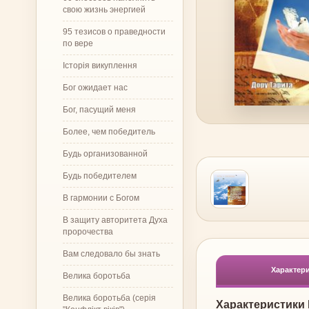
свою жизнь энергией
95 тезисов о праведности
по вере
Історія викуплення
Бог ожидает нас
Бог, пасущий меня
Более, чем победитель
Будь организованной
Будь победителем
В гармонии с Богом
В защиту авторитета Духа
пророчества
Вам следовало бы знать
Характер
Велика боротьба
Велика боротьба (серія
Характеристики 