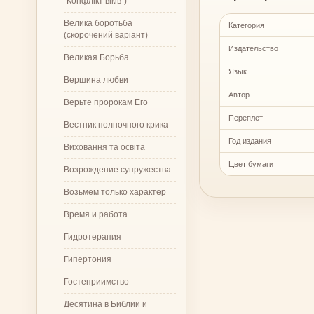
"Конфлікт віків")
Велика боротьба
Категория
(скорочений варіант)
Издательство
Великая Борьба
Язык
Вершина любви
Автор
Верьте пророкам Его
Переплет
Вестник полночного крика
Год издания
Виховання та освіта
Цвет бумаги
Возрождение супружества
Возьмем только характер
Время и работа
Гидротерапия
Гипертония
Гостеприимство
Десятина в Библии и