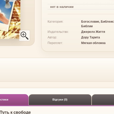
нет
в наличии
Категория:
Богословие, Библеис
Библии
Издательство:
Джерело Життя
Автор:
Дору Тарита
Переплет:
Мягкая обложка
истики
Відгуки (0)
Путь к свободе