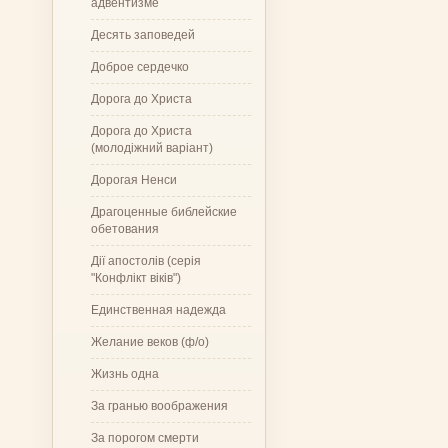
адвентизме
Десять заповедей
Доброе сердечко
Дорога до Христа
Дорога до Христа
(молодіжний варіант)
Дорогая Ненси
Драгоценные библейские
обетования
Дії апостолів (серія
"Конфлікт віків")
Единственная надежда
Желание веков (ф/о)
Жизнь одна
За гранью воображения
За порогом смерти