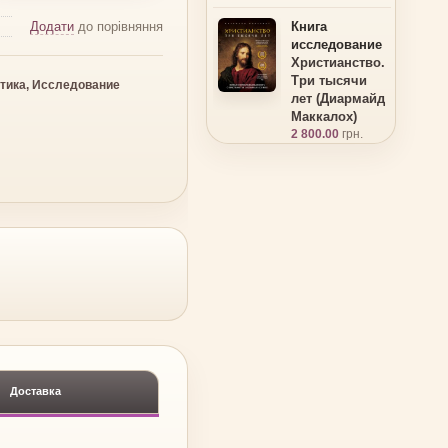
Додати
до порівняння
Книга
исследование
Христианство.
Три тысячи
тика, Исследование
лет (Диармайд
Маккалох)
2 800.00
грн.
Доставка