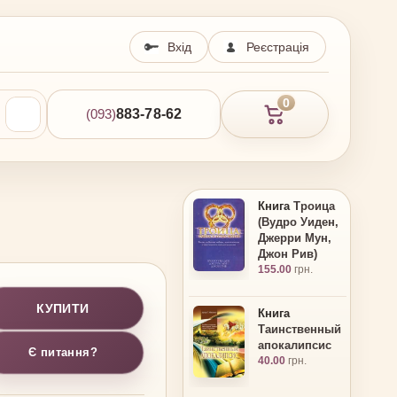
Вхід
Реєстрація
0
(093)
883-78-62
Книга
Троица
(Вудро Уиден,
Джерри Мун,
Джон Рив)
155.00
грн.
КУПИТИ
Книга
Таинственный
апокалипсис
Є питання?
40.00
грн.