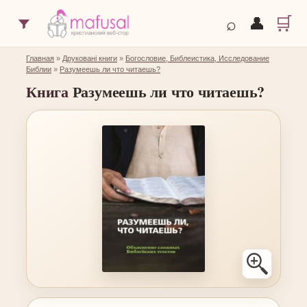
🛒
⌕
👤
Главная
»
Друковані книги
»
Богословие, Библеистика, Исследование
Библии
»
Разумеешь ли что читаешь?
Книга
Разумеешь ли что читаешь?