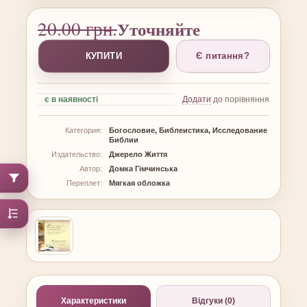
20.00 грн.
Уточняйте
КУПИТИ
Є питання?
є в наявності
Додати
до порівняння
Категория:
Богословие, Библеистика, Исследование
Библии
Издательство:
Джерело Життя
Автор:
Домка Гімчинська
Переплет:
Мягкая обложка
Характеристики
Відгуки (0)