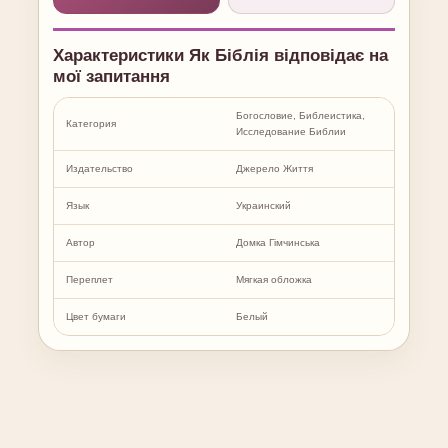
Характеристики Як Біблія відповідає на
мої запитання
Богословие, Библеистика,
Категория
Исследование Библии
Издательство
Джерело Життя
Язык
Украинский
Автор
Домка Гімчинська
Переплет
Мягкая обложка
Цвет бумаги
Белый