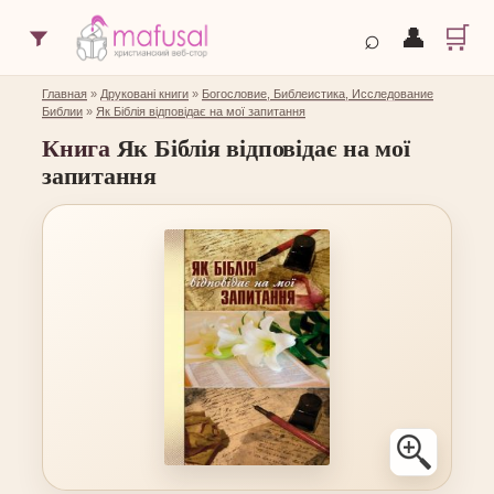
🛒
⌕
👤
Главная
»
Друковані книги
»
Богословие, Библеистика, Исследование
Библии
»
Як Біблія відповідає на мої запитання
Книга
Як Біблія відповідає на мої
запитання