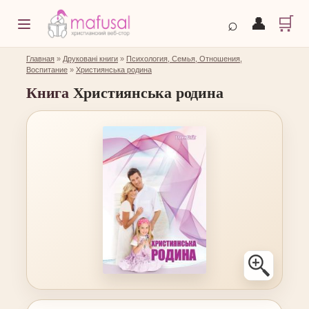
🛒
⌕
👤
Главная
»
Друковані книги
»
Психология, Семья, Отношения,
Воспитание
»
Християнська родина
Книга
Християнська родина