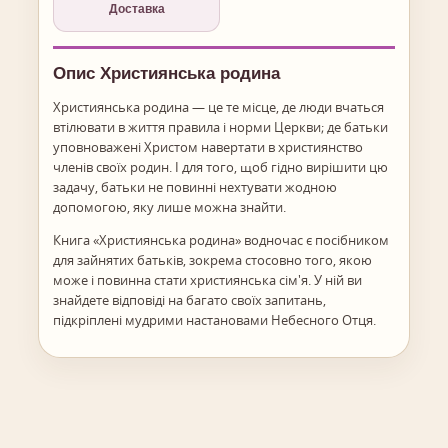
Доставка
Опис Християнська родина
Християнська родина — це те місце, де люди вчаться
втілювати в життя правила і норми Церкви; де батьки
уповноважені Христом навертати в християнство
членів своїх родин. І для того, щоб гідно вирішити цю
задачу, батьки не повинні нехтувати жодною
допомогою, яку лише можна знайти.
Книга «Християнська родина» водночас є посібником
для зайнятих батьків, зокрема стосовно того, якою
може і повинна стати християнська сім'я. У ній ви
знайдете відповіді на багато своїх запитань,
підкріплені мудрими настановами Небесного Отця.