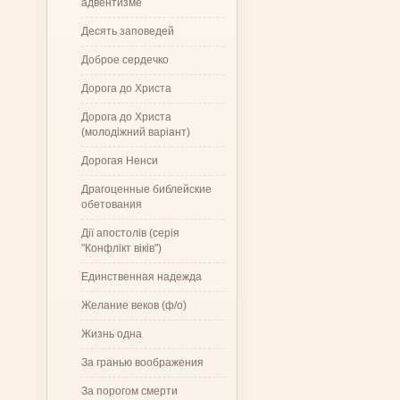
адвентизме
Десять заповедей
Доброе сердечко
Дорога до Христа
Дорога до Христа
(молодіжний варіант)
Дорогая Ненси
Драгоценные библейские
обетования
Дії апостолів (серія
"Конфлікт віків")
Единственная надежда
Желание веков (ф/о)
Жизнь одна
За гранью воображения
За порогом смерти