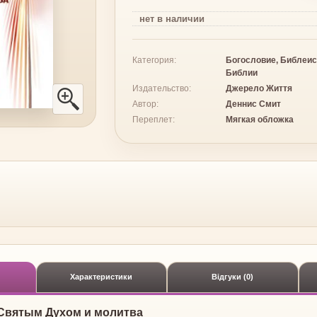
нет
в наличии
Категория:
Богословие, Библеис
Библии
Издательство:
Джерело Життя
Автор:
Деннис Смит
Переплет:
Мягкая обложка
Характеристики
Відгуки (0)
Святым Духом и молитва