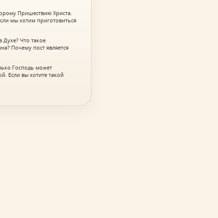
корому Пришествию Христа.
если мы хотим приготовиться
 Духе? Что такое
нна? Почему пост является
лько Господь может
й. Если вы хотите такой