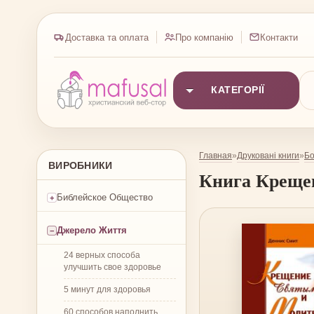
Доставка та оплата
Про компанію
Контакти
КАТЕГОРІЇ
Главная
Друковані книги
Бо
»
»
ВИРОБНИКИ
Книга
Креще
Библейское Общество
Джерело Життя
24 верных способа
улучшить свое здоровье
5 минут для здоровья
60 способов наполнить