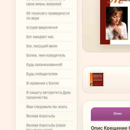
свою жизнь энергией
95 тезисов о праведности
по вере
Історія викуплення
Бог ожидает нас
Бог, пасущий меня
Более, чем победитель
Будь организованной
Будь победителем
В гармонии с Богом
В защиту авторитета Духа
пророчества
Вам следовало бы знать
Опис
Велика боротьба
Велика боротьба (серія
Опис Крещение 