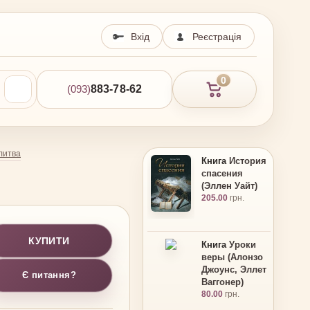
Вхід
Реєстрація
0
(093)
883-78-62
литва
Книга
История
спасения
(Эллен Уайт)
205.00
грн.
КУПИТИ
Книга
Уроки
веры (Алонзо
Джоунс, Эллет
Є питання?
Ваггонер)
80.00
грн.