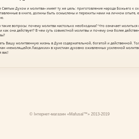
 Святым Духом и молитва» имеет ту же цель: приготовление народа Божьего к с
ставленные в книге, должны быть осмыслены и пережиты нами на личном опыте, 
ию.
я такие вопросы: почему молитва настолько необходима? Что означает молиться в
и как она действует? В чем суть совместной молитвы и почему она более действе
вы?
ать Вашу молитвенную жизнь в Духе содержательной, богатой и действенной. То
тиан «немолящейся Лаодикии» в христиан духовно оживленных усиленной молитво
 вас!
© Інтернет-магазин «Mafusal™» 2013-2019