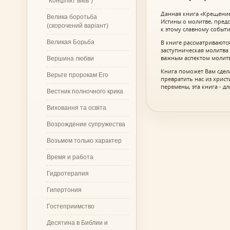
"Конфлікт віків")
Данная книга «Крещение
Велика боротьба
Истины о молитве, пред
(скорочений варіант)
к этому славному событ
Великая Борьба
В книге рассматриваютс
заступническая молитва 
важным аспектом молит
Вершина любви
Книга поможет Вам сдел
Верьте пророкам Его
превратить нас из хрис
перемены, эта книга - для
Вестник полночного крика
Виховання та освіта
Возрождение супружества
Возьмем только характер
Время и работа
Гидротерапия
Гипертония
Гостеприимство
Десятина в Библии и