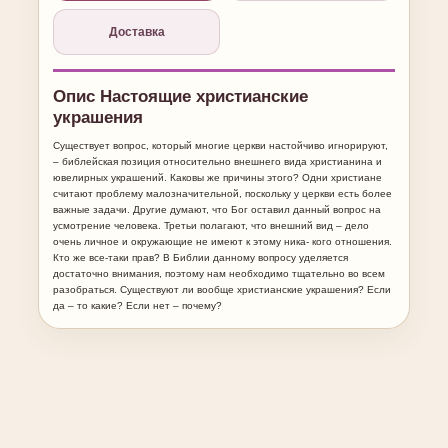
Доставка
Опис Настоящие христианские
украшения
Cуществует вопрос, который многие церкви настойчиво игнорируют,
– библейская позиция относительно внешнего вида христианина и
ювелирных украшений. Каковы же причины этого? Одни христиане
считают проблему малозначительной, поскольку у церкви есть более
важные задачи. Другие думают, что Бог оставил данный вопрос на
усмотрение человека. Третьи полагают, что внешний вид – дело
очень личное и окружающие не имеют к этому ника- кого отношения.
Кто же все-таки прав? В Библии данному вопросу уделяется
достаточно внимания, поэтому нам необходимо тщательно во всем
разобраться. Существуют ли вообще христианские украшения? Если
да – то какие? Если нет – почему?