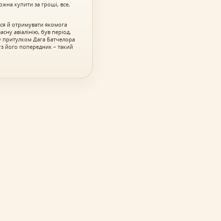
ожна купити за гроші, все,
ися й отримувати якомога
сну авіалінію, був період,
зу притулком Дага Батчелора
нгз його попередник – такий