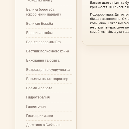
"Конфлікт віків")
Батько цього підлітка б
крім щастя. Він бився в
Велика боротьба
Подорослівши, Даг остог
(скорочений варіант)
більше задоволень. Однак
коли юнак шукав їжу в с
Великая Борьба
не стала печера: саме та
самий, як і він, шукач ща
Вершина любви
Верьте пророкам Его
Вестник полночного крика
Виховання та освіта
Возрождение супружества
Возьмем только характер
Время и работа
Гидротерапия
Гипертония
Гостеприимство
Десятина в Библии и