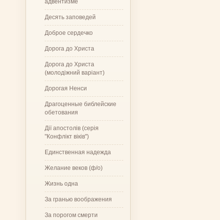
адвентизме
Десять заповедей
Доброе сердечко
Дорога до Христа
Дорога до Христа
(молодіжний варіант)
Дорогая Ненси
Драгоценные библейские
обетования
Дії апостолів (серія
"Конфлікт віків")
Единственная надежда
Желание веков (ф/о)
Жизнь одна
За гранью воображения
За порогом смерти