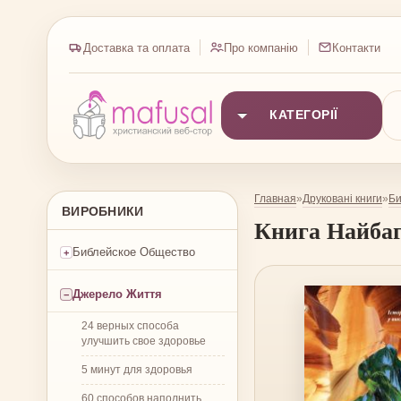
Доставка та оплата
Про компанію
Контакти
КАТЕГОРІЇ
Главная
Друковані книги
Би
»
»
ВИРОБНИКИ
Книга
Найбаг
Библейское Общество
Джерело Життя
24 верных способа
улучшить свое здоровье
5 минут для здоровья
60 способов наполнить