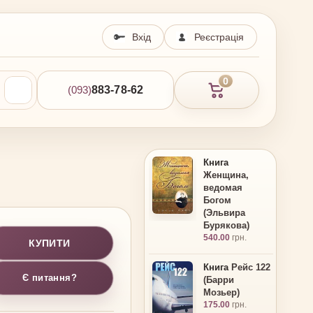
Вхід
Реєстрація
0
(093)
883-78-62
Книга
Женщина,
ведомая
Богом
(Эльвира
Бурякова)
540.00
грн.
КУПИТИ
Книга
Рейс 122
Є питання?
(Барри
Мозьер)
175.00
грн.