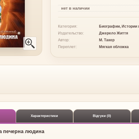
нет
в наличии
Категория:
Биографии, Истории 
Издательство:
Джерело Життя
Автор:
М. Такер
Переплет:
Мягкая обложка
Характеристики
Відгуки (0)
а печерна людина