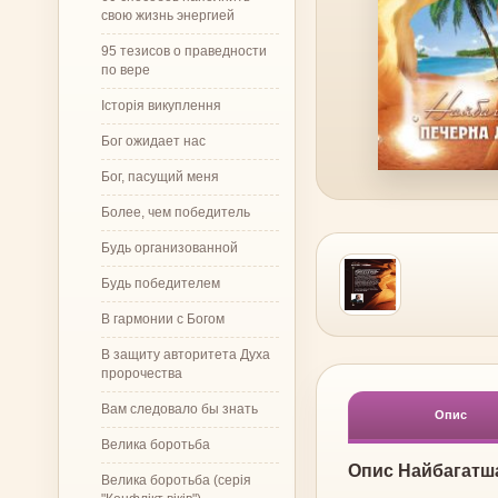
свою жизнь энергией
95 тезисов о праведности
по вере
Історія викуплення
Бог ожидает нас
Бог, пасущий меня
Более, чем победитель
Будь организованной
Будь победителем
В гармонии с Богом
В защиту авторитета Духа
пророчества
Вам следовало бы знать
Опис
Велика боротьба
Опис Найбагатш
Велика боротьба (серія