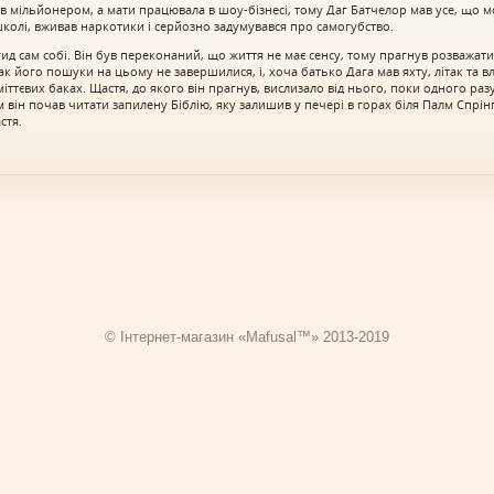
ув мільйонером, а мати працювала в шоу-бізнесі, тому Даг Батчелор мав усе, що м
 школі, вживав наркотики і серйозно задумувався про самогубство.
ид сам собі. Він був переконаний, що життя не має сенсу, тому прагнув розважат
 його пошуки на цьому не завершилися, і, хоча батько Дага мав яхту, літак та вла
міттєвих баках. Щастя, до якого він прагнув, вислизало від нього, поки одного ра
м він почав читати запилену Біблію, яку залишив у печері в горах біля Палм Спрі
стя.
© Інтернет-магазин «Mafusal™» 2013-2019