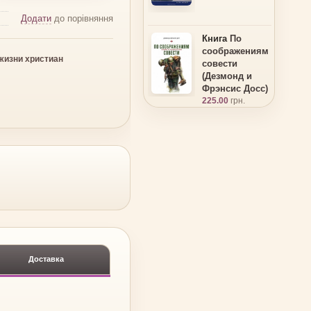
Додати
до порівняння
Книга
По
соображениям
жизни христиан
совести
(Дезмонд и
Фрэнсис Досс)
225.00
грн.
Доставка