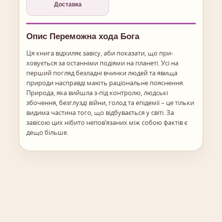
Доставка
Опис Переможна хода Бога
Ця книга відхиляє завісу, аби показати, що при­
ховується за останніми подіями на планеті. Усі на
перший погляд безладні вчинки людей та явища
природи на­справді мають раціональне пояснення.
Природа, яка вийшла з-під контролю, людські
збочення, безглузді війни, голод та епідемії – це тільки
видима частина того, що відбувається у світі. За
завісою цих нібито непов’язаних між собою фактів є
дещо більше.