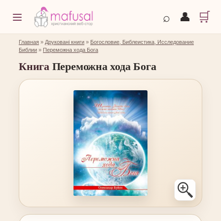
🛒
⌕
👤
Главная
»
Друковані книги
»
Богословие, Библеистика, Исследование
Библии
»
Переможна хода Бога
Книга
Переможна хода Бога